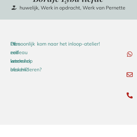
huwelijk
,
Werk in opdracht
,
Werk van Pernette
Persoonlijk
Of
Plan
kom naar het inloop-atelier!
cadeau
zelf
een
laten
keramiek
workshop
maken?
beschilderen?
of