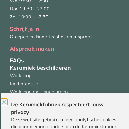
Woe 9:30 – 12:00
Don 19:30 – 22:00
Zat 10:00 – 12:30
Schrijf je in
Groepen en kinderfeestjes op afspraak
Afspraak maken
FAQs
Keramiek beschilderen
Workshop
Kinderfeestje
Workshop met eigen groep
Producten
De Keramiekfabriek respecteert jouw
Keramiek
privacy
Deze website gebruikt alleen analytische cookies
Op bestelling
die door niemand anders dan de Keramiekfabriek
In opdracht