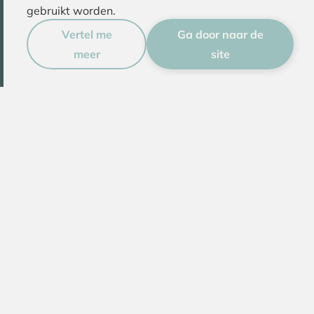
gebruikt worden.
Zakelijk
Vertel me
Ga door naar de
Met logo
meer
site
Gepersonaliseerd
Hand beschilderd
Inschrijven
Over ons
De Keramiekfabriek
Mijn werk
Werk van cursisten
Beoordelingen
Contact
Adres
Goyergracht Zuid 11B
3755 MX Eemnes