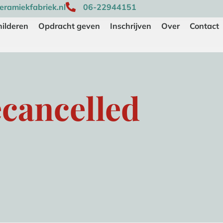
ramiekfabriek.nl
06-22944151
ilderen
Opdracht geven
Inschrijven
Over
Contact
ecancelled