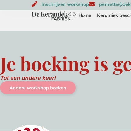
Inschrijven workshop
pernette@deke
Home
Keramiek besch
Je boeking is g
Tot een andere keer!
Andere workshop boeken